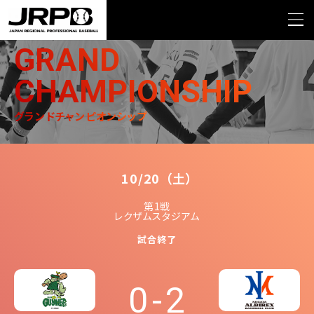
>
>
TOP
グランドチャンピオンシップ
2012 第1戦香川オリーブガイナーズVS新潟アル
ビレックス・ベースボール・クラブ
GRAND
CHAMPIONSHIP
グランドチャンピオンシップ
10/20
（土）
第1戦
レクザムスタジアム
試合終了
0
-
2