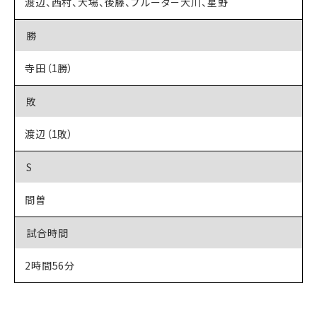
渡辺、西村、大場、後藤、プルータ－大川、星野
勝
寺田（1勝）
敗
渡辺（1敗）
S
間曽
試合時間
2時間56分