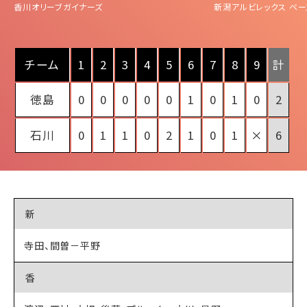
香川オリーブガイナーズ
新潟アルビレックス
ベー
チーム
1
2
3
4
5
6
7
8
9
計
徳島
0
0
0
0
0
1
0
1
0
2
石川
0
1
1
0
2
1
0
1
×
6
新
寺田、間曽－平野
香