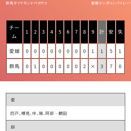
群馬ダイヤモンドペガサス
愛媛マンダリンパイレー
チー
1
2
3
4
5
6
7
8
9
計
安
失
ム
愛媛
0
0
0
0
0
0
0
0
1
1
5
1
群馬
0
1
0
0
0
0
0
2
×
3
7
0
愛
四戸、樽見、伴、陽、阿部 - 鶴田
群