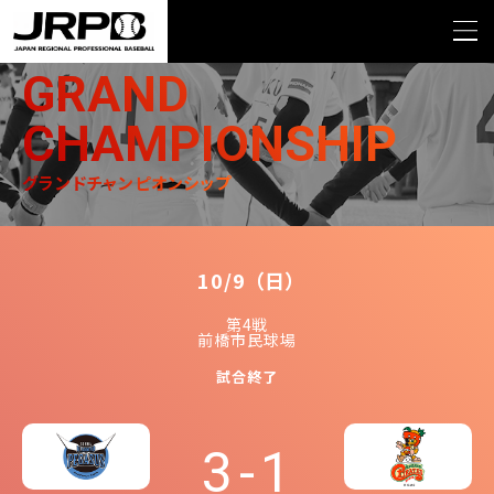
>
>
TOP
グランドチャンピオンシップ
2016 第4戦群馬ダイヤモンドペガサスVS愛媛マ
ンダリンパイレーツ
GRAND
CHAMPIONSHIP
グランドチャンピオンシップ
10/9
（日）
第4戦
前橋市民球場
試合終了
3
-
1