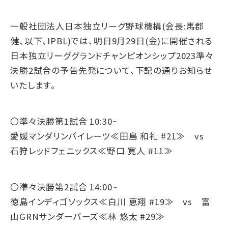
一般社団法人日本独立リーグ野球機構(会長:馬郡
健、以下、IPBL)では、明日9月29日(金)に開催される
日本独立リーググランドチャンピオンシップ2023準々
決勝2試合の予告先発について、下記の通りお知らせ
いたします。
〇準々決勝第1試合 10:30~
愛媛マンダリンパイレーツ≪田島 和礼 #21≫ vs
石狩レッドフェニックス≪野口 寛人 #11≫
〇準々決勝第2試合 14:00~
徳島インディゴソックス≪白川 恵翔 #19≫ vs 富
山GRNサンダーバーズ≪林 悠太 #29≫